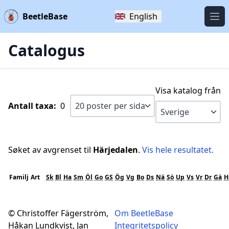
BeetleBase
English
Öpp
Catalogus
Visa katalog från
Antall taxa:
0
Søket av avgrenset til
Härjedalen
.
Vis hele resultatet.
Familj
Art
Sk
Bl
Ha
Sm
Öl
Go
GS
Ög
Vg
Bo
Ds
Nä
Sö
Up
Vs
Vr
Dr
Gä
H
© Christoffer Fägerström,
Om BeetleBase
Håkan Lundkvist, Jan
Integritetspolicy