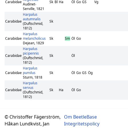
Carabidae
Sk
Bl
Ha
Öl
Go
GS
Vg
Audinet-
Serville, 1821
Harpalus
autumnalis
Carabidae
Sk
(Duftschmid,
1812)
Harpalus
Carabidae
melancholicus
Sk
Sm
Öl
Go
Dejean, 1829
Harpalus
picipennis
Carabidae
Sk
Öl
(Duftschmid,
1812)
Harpalus
Carabidae
pumilus
Sk
Öl
Go
GS
Ög
Sturm, 1818
Harpalus
servus
Carabidae
Sk
Ha
Öl
Go
(Duftschmid,
1812)
© Christoffer Fägerström,
Om BeetleBase
Håkan Lundkvist, Jan
Integritetspolicy