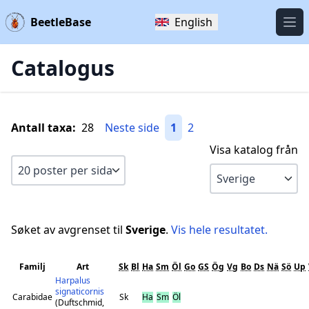
BeetleBase
English
Öpp
Catalogus
Antall taxa:
28
Neste side
1
2
Visa katalog från
Søket av avgrenset til
Sverige
.
Vis hele resultatet.
Familj
Art
Sk
Bl
Ha
Sm
Öl
Go
GS
Ög
Vg
Bo
Ds
Nä
Sö
Up
Harpalus
signaticornis
Carabidae
Sk
Ha
Sm
Öl
(Duftschmid,