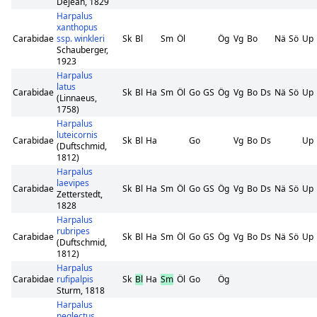
Dejean, 1829
Harpalus
xanthopus
Carabidae
ssp. winkleri
Sk
Bl
Sm
Öl
Ög
Vg
Bo
Nä
Sö
Up
Schauberger,
1923
Harpalus
latus
Carabidae
Sk
Bl
Ha
Sm
Öl
Go
GS
Ög
Vg
Bo
Ds
Nä
Sö
Up
(Linnaeus,
1758)
Harpalus
luteicornis
Carabidae
Sk
Bl
Ha
Go
Vg
Bo
Ds
Up
(Duftschmid,
1812)
Harpalus
laevipes
Carabidae
Sk
Bl
Ha
Sm
Öl
Go
GS
Ög
Vg
Bo
Ds
Nä
Sö
Up
Zetterstedt,
1828
Harpalus
rubripes
Carabidae
Sk
Bl
Ha
Sm
Öl
Go
GS
Ög
Vg
Bo
Ds
Nä
Sö
Up
(Duftschmid,
1812)
Harpalus
Carabidae
rufipalpis
Sk
Bl
Ha
Sm
Öl
Go
Ög
Sturm, 1818
Harpalus
neglectus