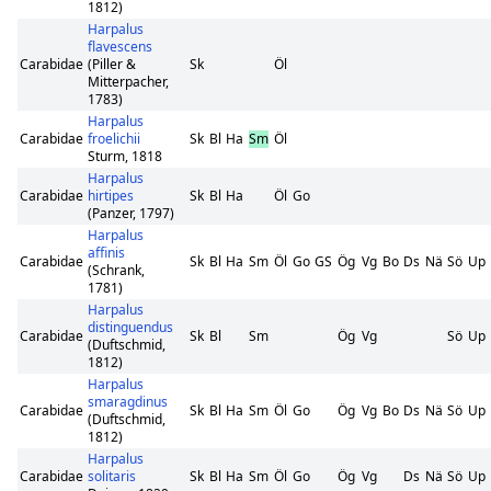
1812)
Harpalus
flavescens
Carabidae
(Piller &
Sk
Öl
Mitterpacher,
1783)
Harpalus
Carabidae
froelichii
Sk
Bl
Ha
Sm
Öl
Sturm, 1818
Harpalus
Carabidae
hirtipes
Sk
Bl
Ha
Öl
Go
(Panzer, 1797)
Harpalus
affinis
Carabidae
Sk
Bl
Ha
Sm
Öl
Go
GS
Ög
Vg
Bo
Ds
Nä
Sö
Up
(Schrank,
1781)
Harpalus
distinguendus
Carabidae
Sk
Bl
Sm
Ög
Vg
Sö
Up
(Duftschmid,
1812)
Harpalus
smaragdinus
Carabidae
Sk
Bl
Ha
Sm
Öl
Go
Ög
Vg
Bo
Ds
Nä
Sö
Up
(Duftschmid,
1812)
Harpalus
Carabidae
solitaris
Sk
Bl
Ha
Sm
Öl
Go
Ög
Vg
Ds
Nä
Sö
Up