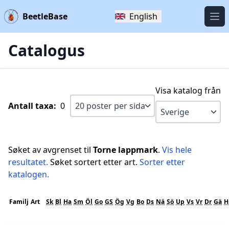
BeetleBase
English
Öpp
Catalogus
Visa katalog från
Antall taxa:
0
Søket av avgrenset til
Torne lappmark
.
Vis hele
resultatet.
Søket sortert etter art.
Sorter etter
katalogen.
Familj
Art
Sk
Bl
Ha
Sm
Öl
Go
GS
Ög
Vg
Bo
Ds
Nä
Sö
Up
Vs
Vr
Dr
Gä
H