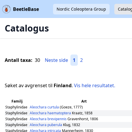
BeetleBase
Nordic Coleoptera Group
Catalo
Catalogus
Antall taxa:
30
Neste side
1
2
Søket av avgrenset til
Finland
.
Vis hele resultatet.
Familj
Art
Staphylinidae
Aleochara curtula
(Goeze, 1777)
Staphylinidae
Aleochara haematoptera
Kraatz, 1858
Staphylinidae
Aleochara brevipennis
Gravenhorst, 1806
Staphylinidae
Aleochara puberula
Klug, 1832
Staphylinidae
Aleochara intricata
Mannerheim, 1830