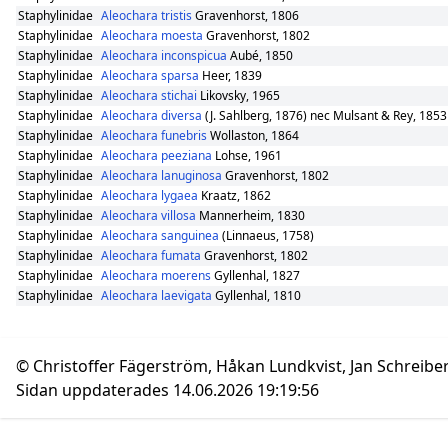
Staphylinidae
Aleochara tristis
Gravenhorst, 1806
Staphylinidae
Aleochara moesta
Gravenhorst, 1802
Staphylinidae
Aleochara inconspicua
Aubé, 1850
Staphylinidae
Aleochara sparsa
Heer, 1839
Staphylinidae
Aleochara stichai
Likovsky, 1965
Staphylinidae
Aleochara diversa
(J. Sahlberg, 1876) nec Mulsant & Rey, 1853
Staphylinidae
Aleochara funebris
Wollaston, 1864
Staphylinidae
Aleochara peeziana
Lohse, 1961
Staphylinidae
Aleochara lanuginosa
Gravenhorst, 1802
Staphylinidae
Aleochara lygaea
Kraatz, 1862
Staphylinidae
Aleochara villosa
Mannerheim, 1830
Staphylinidae
Aleochara sanguinea
(Linnaeus, 1758)
Staphylinidae
Aleochara fumata
Gravenhorst, 1802
Staphylinidae
Aleochara moerens
Gyllenhal, 1827
Staphylinidae
Aleochara laevigata
Gyllenhal, 1810
© Christoffer Fägerström, Håkan Lundkvist, Jan Schreibe
Sidan uppdaterades 14.06.2026 19:19:56