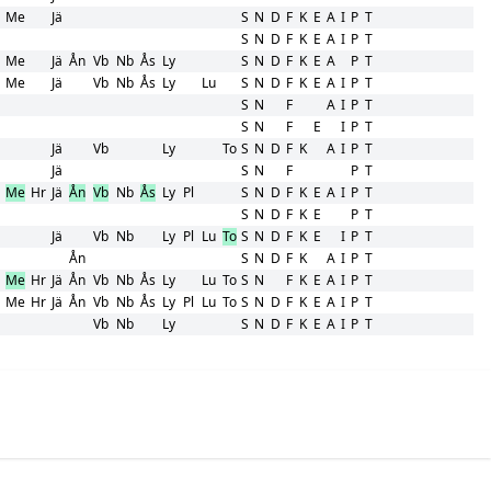
Me
Jä
S
N
D
F
K
E
A
I
P
T
S
N
D
F
K
E
A
I
P
T
Me
Jä
Ån
Vb
Nb
Ås
Ly
S
N
D
F
K
E
A
P
T
Me
Jä
Vb
Nb
Ås
Ly
Lu
S
N
D
F
K
E
A
I
P
T
S
N
F
A
I
P
T
S
N
F
E
I
P
T
Jä
Vb
Ly
To
S
N
D
F
K
A
I
P
T
Jä
S
N
F
P
T
Me
Hr
Jä
Ån
Vb
Nb
Ås
Ly
Pl
S
N
D
F
K
E
A
I
P
T
S
N
D
F
K
E
P
T
Jä
Vb
Nb
Ly
Pl
Lu
To
S
N
D
F
K
E
I
P
T
Ån
S
N
D
F
K
A
I
P
T
Me
Hr
Jä
Ån
Vb
Nb
Ås
Ly
Lu
To
S
N
F
K
E
A
I
P
T
Me
Hr
Jä
Ån
Vb
Nb
Ås
Ly
Pl
Lu
To
S
N
D
F
K
E
A
I
P
T
Vb
Nb
Ly
S
N
D
F
K
E
A
I
P
T