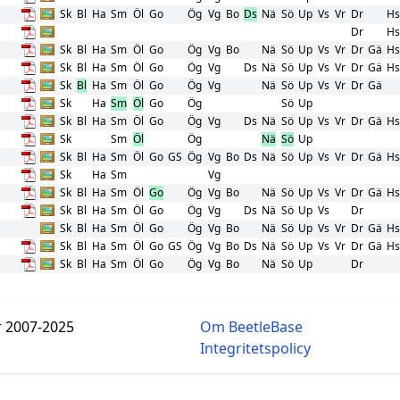
Sk
Bl
Ha
Sm
Öl
Go
Ög
Vg
Bo
Ds
Nä
Sö
Up
Vs
Vr
Dr
Hs
Dr
Hs
Sk
Bl
Ha
Sm
Öl
Go
Ög
Vg
Bo
Nä
Sö
Up
Vs
Vr
Dr
Gä
Hs
Sk
Bl
Ha
Sm
Öl
Go
Ög
Vg
Ds
Nä
Sö
Up
Vs
Vr
Dr
Gä
Hs
Sk
Bl
Ha
Sm
Öl
Go
Ög
Vg
Nä
Sö
Up
Vs
Vr
Dr
Gä
Sk
Ha
Sm
Öl
Go
Ög
Sö
Up
Sk
Bl
Ha
Sm
Öl
Go
Ög
Vg
Ds
Nä
Sö
Up
Vs
Vr
Dr
Gä
Hs
Sk
Sm
Öl
Ög
Nä
Sö
Up
Sk
Bl
Ha
Sm
Öl
Go
GS
Ög
Vg
Bo
Ds
Nä
Sö
Up
Vs
Vr
Dr
Gä
Hs
Sk
Ha
Sm
Vg
Sk
Bl
Ha
Sm
Öl
Go
Ög
Vg
Bo
Nä
Sö
Up
Vs
Vr
Dr
Gä
Hs
Sk
Bl
Ha
Sm
Öl
Go
Ög
Vg
Ds
Nä
Sö
Up
Vs
Dr
Sk
Bl
Ha
Sm
Öl
Go
Ög
Vg
Bo
Nä
Sö
Up
Vs
Vr
Dr
Gä
Hs
Sk
Bl
Ha
Sm
Öl
Go
GS
Ög
Vg
Bo
Ds
Nä
Sö
Up
Vs
Vr
Dr
Gä
Hs
Sk
Bl
Ha
Sm
Öl
Go
Ög
Vg
Bo
Nä
Sö
Up
Dr
r 2007-2025
Om BeetleBase
Integritetspolicy