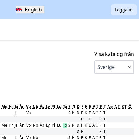
English
Logga in
Visa katalog från
Me
Hr
Jä
Ån
Vb
Nb
Ås
Ly
Pl
Lu
To
S
N
D
F
K
E
A
I
P
T
Ne
NT
CT
Ö
Jä
Vb
S
N
D
F
K
E
A
I
P
T
F
E
P
T
Me
Hr
Jä
Ån
Vb
Nb
Ås
Ly
Pl
Lu
To
S
N
D
F
K
E
A
I
P
T
D
F
P
T
Me
Jä
Ån
Vb
Nb
S
N
D
F
K
E
A
I
P
T