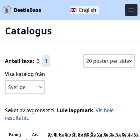
BeetleBase
English
Öpp
Catalogus
Antall taxa:
3
1
Visa katalog från
Søket av avgrenset til
Lule lappmark
.
Vis hele
resultatet.
Familj
Art
Sk
Bl
Ha
Sm
Öl
Go
GS
Ög
Vg
Bo
Ds
Nä
Sö
Up
Vs