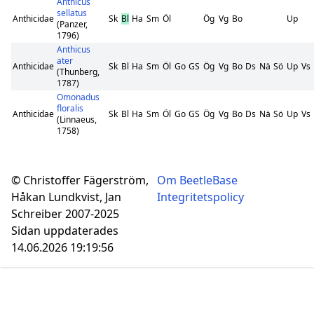
Anthicus
sellatus
Anthicidae
Sk
Bl
Ha
Sm
Öl
Ög
Vg
Bo
Up
(Panzer,
1796)
Anthicus
ater
Anthicidae
Sk
Bl
Ha
Sm
Öl
Go
GS
Ög
Vg
Bo
Ds
Nä
Sö
Up
Vs
(Thunberg,
1787)
Omonadus
floralis
Anthicidae
Sk
Bl
Ha
Sm
Öl
Go
GS
Ög
Vg
Bo
Ds
Nä
Sö
Up
Vs
(Linnaeus,
1758)
© Christoffer Fägerström,
Om BeetleBase
Håkan Lundkvist, Jan
Integritetspolicy
Schreiber 2007-2025
Sidan uppdaterades
14.06.2026 19:19:56