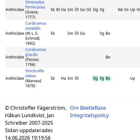
Omonadus
formicarius
Anthicidae
Sk
Bl
Ha
Sm
Öl
Go
GS
Ög
Vg
Nä
Sö
Up
V
(Goeze,
1777)
Cordicomus
instabilis
Anthicidae
(W. L. E.
Sk
Sm
Öl
Go
Vg
Bo
Schmidt,
1842)
Cordicomus
gracilis
Anthicidae
Bo
(Panzer,
1796)
Stricticollis
tobias
Anthicidae
Sk
Ha
Sm
Öl
Ög
Vg
Bo
Up
(Marseul,
1879)
© Christoffer Fägerström,
Om BeetleBase
Håkan Lundkvist, Jan
Integritetspolicy
Schreiber 2007-2025
Sidan uppdaterades
14.06.2026 19:19:56