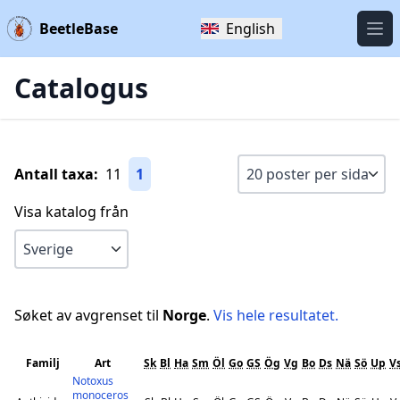
BeetleBase
English
Öpp
Catalogus
Antall taxa:
11
1
Visa katalog från
Søket av avgrenset til
Norge
.
Vis hele resultatet.
Familj
Art
Sk
Bl
Ha
Sm
Öl
Go
GS
Ög
Vg
Bo
Ds
Nä
Sö
Up
V
Notoxus
monoceros