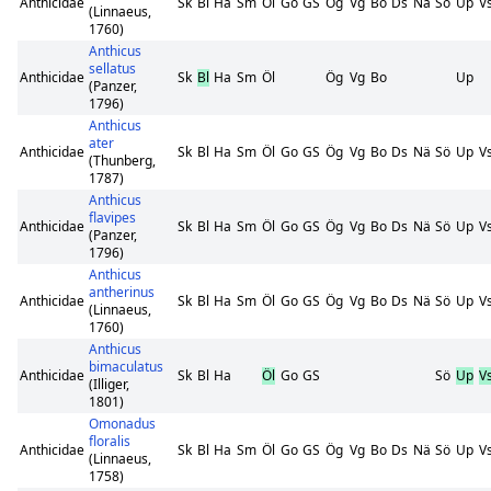
Anthicidae
Sk
Bl
Ha
Sm
Öl
Go
GS
Ög
Vg
Bo
Ds
Nä
Sö
Up
V
(Linnaeus,
1760)
Anthicus
sellatus
Anthicidae
Sk
Bl
Ha
Sm
Öl
Ög
Vg
Bo
Up
(Panzer,
1796)
Anthicus
ater
Anthicidae
Sk
Bl
Ha
Sm
Öl
Go
GS
Ög
Vg
Bo
Ds
Nä
Sö
Up
V
(Thunberg,
1787)
Anthicus
flavipes
Anthicidae
Sk
Bl
Ha
Sm
Öl
Go
GS
Ög
Vg
Bo
Ds
Nä
Sö
Up
V
(Panzer,
1796)
Anthicus
antherinus
Anthicidae
Sk
Bl
Ha
Sm
Öl
Go
GS
Ög
Vg
Bo
Ds
Nä
Sö
Up
V
(Linnaeus,
1760)
Anthicus
bimaculatus
Anthicidae
Sk
Bl
Ha
Öl
Go
GS
Sö
Up
V
(Illiger,
1801)
Omonadus
floralis
Anthicidae
Sk
Bl
Ha
Sm
Öl
Go
GS
Ög
Vg
Bo
Ds
Nä
Sö
Up
V
(Linnaeus,
1758)