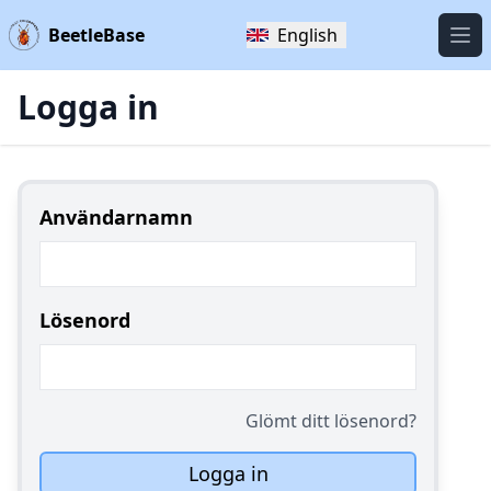
BeetleBase
English
Öpp
Logga in
Användarnamn
Lösenord
Glömt ditt lösenord?